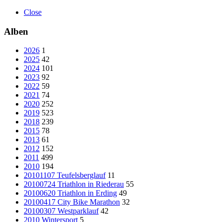
Close
Alben
2026
1
2025
42
2024
101
2023
92
2022
59
2021
74
2020
252
2019
523
2018
239
2015
78
2013
61
2012
152
2011
499
2010
194
20101107 Teufelsberglauf
11
20100724 Triathlon in Riederau
55
20100620 Triathlon in Erding
49
20100417 City Bike Marathon
32
20100307 Westparklauf
42
2010 Wintersport
5