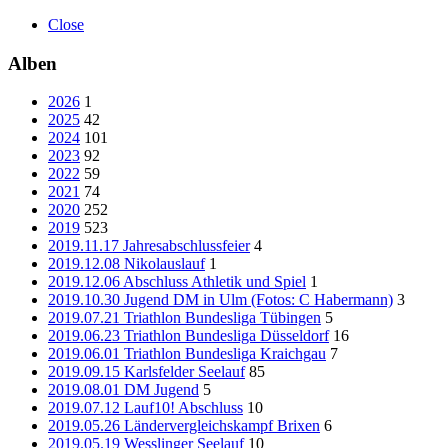
Close
Alben
2026
1
2025
42
2024
101
2023
92
2022
59
2021
74
2020
252
2019
523
2019.11.17 Jahresabschlussfeier
4
2019.12.08 Nikolauslauf
1
2019.12.06 Abschluss Athletik und Spiel
1
2019.10.30 Jugend DM in Ulm (Fotos: C Habermann)
3
2019.07.21 Triathlon Bundesliga Tübingen
5
2019.06.23 Triathlon Bundesliga Düsseldorf
16
2019.06.01 Triathlon Bundesliga Kraichgau
7
2019.09.15 Karlsfelder Seelauf
85
2019.08.01 DM Jugend
5
2019.07.12 Lauf10! Abschluss
10
2019.05.26 Ländervergleichskampf Brixen
6
2019.05.19 Wesslinger Seelauf
10