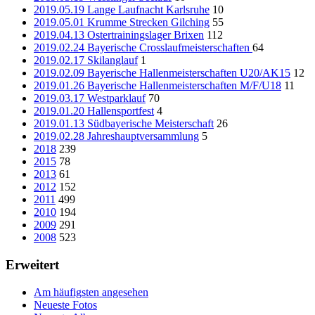
2019.05.19 Lange Laufnacht Karlsruhe
10
2019.05.01 Krumme Strecken Gilching
55
2019.04.13 Ostertrainingslager Brixen
112
2019.02.24 Bayerische Crosslaufmeisterschaften
64
2019.02.17 Skilanglauf
1
2019.02.09 Bayerische Hallenmeisterschaften U20/AK15
12
2019.01.26 Bayerische Hallenmeisterschaften M/F/U18
11
2019.03.17 Westparklauf
70
2019.01.20 Hallensportfest
4
2019.01.13 Südbayerische Meisterschaft
26
2019.02.28 Jahreshauptversammlung
5
2018
239
2015
78
2013
61
2012
152
2011
499
2010
194
2009
291
2008
523
Erweitert
Am häufigsten angesehen
Neueste Fotos