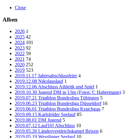
Close
Alben
2026
1
2025
42
2024
101
2023
92
2022
59
2021
74
2020
252
2019
523
2019.11.17 Jahresabschlussfeier
4
2019.12.08 Nikolauslauf
1
2019.12.06 Abschluss Athletik und Spiel
1
2019.10.30 Jugend DM in Ulm (Fotos: C Habermann)
3
2019.07.21 Triathlon Bundesliga Tübingen
5
2019.06.23 Triathlon Bundesliga Düsseldorf
16
2019.06.01 Triathlon Bundesliga Kraichgau
7
2019.09.15 Karlsfelder Seelauf
85
2019.08.01 DM Jugend
5
2019.07.12 Lauf10! Abschluss
10
2019.05.26 Ländervergleichskampf Brixen
6
2019.05.19 Wesslinger Seelauf
10