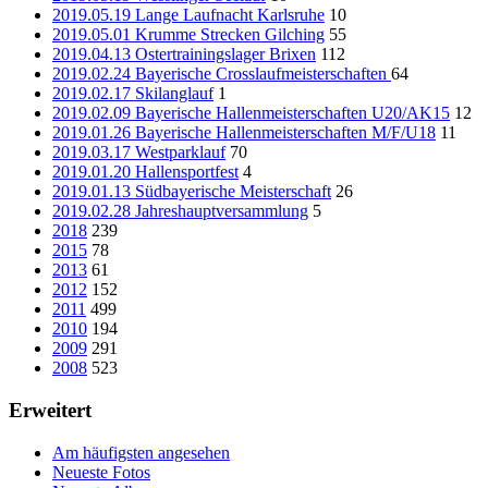
2019.05.19 Lange Laufnacht Karlsruhe
10
2019.05.01 Krumme Strecken Gilching
55
2019.04.13 Ostertrainingslager Brixen
112
2019.02.24 Bayerische Crosslaufmeisterschaften
64
2019.02.17 Skilanglauf
1
2019.02.09 Bayerische Hallenmeisterschaften U20/AK15
12
2019.01.26 Bayerische Hallenmeisterschaften M/F/U18
11
2019.03.17 Westparklauf
70
2019.01.20 Hallensportfest
4
2019.01.13 Südbayerische Meisterschaft
26
2019.02.28 Jahreshauptversammlung
5
2018
239
2015
78
2013
61
2012
152
2011
499
2010
194
2009
291
2008
523
Erweitert
Am häufigsten angesehen
Neueste Fotos