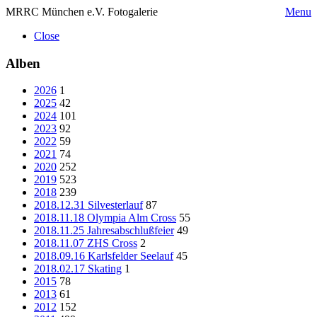
MRRC München e.V. Fotogalerie
Menu
Close
Alben
2026
1
2025
42
2024
101
2023
92
2022
59
2021
74
2020
252
2019
523
2018
239
2018.12.31 Silvesterlauf
87
2018.11.18 Olympia Alm Cross
55
2018.11.25 Jahresabschlußfeier
49
2018.11.07 ZHS Cross
2
2018.09.16 Karlsfelder Seelauf
45
2018.02.17 Skating
1
2015
78
2013
61
2012
152