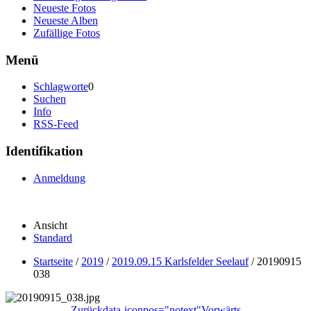
Neueste Fotos
Neueste Alben
Zufällige Fotos
Menü
Schlagworte
0
Suchen
Info
RSS-Feed
Identifikation
Anmeldung
Ansicht
Standard
Startseite
/
2019
/
2019.09.15 Karlsfelder Seelauf
/
20190915
038
Zurück
data-iconpos="notext"
Vorwärts