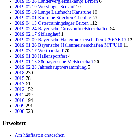
2019.05.26 Ländervergleichskampf Brixen
6
2019.05.19 Wesslinger Seelauf
10
2019.05.19 Lange Laufnacht Karlsruhe
10
2019.05.01 Krumme Strecken Gilching
55
2019.04.13 Ostertrainingslager Brixen
112
2019.02.24 Bayerische Crosslaufmeisterschaften
64
2019.02.17 Skilanglauf
1
2019.02.09 Bayerische Hallenmeisterschaften U20/AK15
12
2019.01.26 Bayerische Hallenmeisterschaften M/F/U18
11
2019.03.17 Westparklauf
70
2019.01.20 Hallensportfest
4
2019.01.13 Südbayerische Meisterschaft
26
2019.02.28 Jahreshauptversammlung
5
2018
239
2015
78
2013
61
2012
152
2011
499
2010
194
2009
291
2008
523
Erweitert
Am häufigsten angesehen