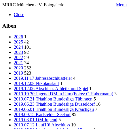
MRRC München e.V. Fotogalerie
Menu
Close
Alben
2026
1
2025
42
2024
101
2023
92
2022
59
2021
74
2020
252
2019
523
2019.11.17 Jahresabschlussfeier
4
2019.12.08 Nikolauslauf
1
2019.12.06 Abschluss Athletik und Spiel
1
2019.10.30 Jugend DM in Ulm (Fotos: C Habermann)
3
2019.07.21 Triathlon Bundesliga Tübingen
5
2019.06.23 Triathlon Bundesliga Düsseldorf
16
2019.06.01 Triathlon Bundesliga Kraichgau
7
2019.09.15 Karlsfelder Seelauf
85
2019.08.01 DM Jugend
5
2019.07.12 Lauf10! Abschluss
10