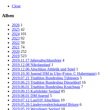
Close
Alben
2026
1
2025
42
2024
101
2023
92
2022
59
2021
74
2020
252
2019
523
2019.11.17 Jahresabschlussfeier
4
2019.12.08 Nikolauslauf
1
2019.12.06 Abschluss Athletik und Spiel
1
2019.10.30 Jugend DM in Ulm (Fotos: C Habermann)
3
2019.07.21 Triathlon Bundesliga Tübingen
5
2019.06.23 Triathlon Bundesliga Düsseldorf
16
2019.06.01 Triathlon Bundesliga Kraichgau
7
2019.09.15 Karlsfelder Seelauf
85
2019.08.01 DM Jugend
5
2019.07.12 Lauf10! Abschluss
10
2019.05.26 Ländervergleichskampf Brixen
6
2019.05.19 Wesslinger Seelauf
10