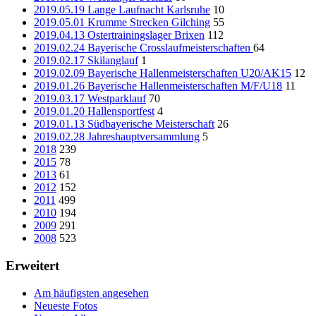
2019.05.19 Lange Laufnacht Karlsruhe
10
2019.05.01 Krumme Strecken Gilching
55
2019.04.13 Ostertrainingslager Brixen
112
2019.02.24 Bayerische Crosslaufmeisterschaften
64
2019.02.17 Skilanglauf
1
2019.02.09 Bayerische Hallenmeisterschaften U20/AK15
12
2019.01.26 Bayerische Hallenmeisterschaften M/F/U18
11
2019.03.17 Westparklauf
70
2019.01.20 Hallensportfest
4
2019.01.13 Südbayerische Meisterschaft
26
2019.02.28 Jahreshauptversammlung
5
2018
239
2015
78
2013
61
2012
152
2011
499
2010
194
2009
291
2008
523
Erweitert
Am häufigsten angesehen
Neueste Fotos